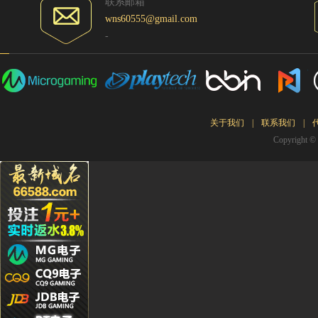
联系邮箱
Ying**1
wns60555@gmail.com
Hg****
-
Qq****
tu****5
Lhs****
Hyl****
关于我们
|
联系我们
|
Kg****
Copyrigh
Gda***
Wo***5
Qq****
Wa***l
Li****2
Qq****
Hg****
T94***
Yu***9