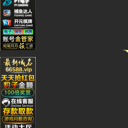
Kj****5
Bb***4
Gs***4
Yh****
Kg****
Ying**1
Hg****
Qq****
tu****5
Lhs****
Hyl****
Kg****
Gda***
Wo***5
Qq****
Wa***l