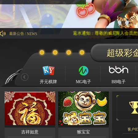
返水通知：尊敬的威尼斯人会员您好，美东时间
最新公告 /
NEWS
Kg****
超级彩
Ying**1
Hg****
Qq****
开元棋牌
MG电子
BB电子
tu****5
Lhs****
Hyl****
Kg****
Gda***
Wo***5
客户I
吉祥如意
猴宝宝
Qq****