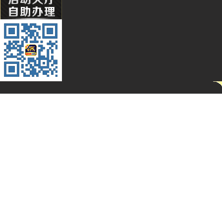
Li****2
Qq****
Hg****
T94***
Yu***9
Kj****5
Bb***4
Gs***4
Yh****