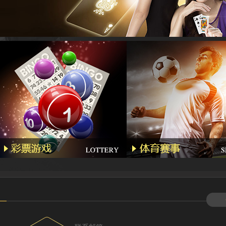
Hyl****
Kg****
Gda***
Wo***5
Qq****
Wa***l
Li****2
Qq****
Hg****
T94***
Yu***9
Kj****5
Bb***4
Gs***4
Yh****
Kg****