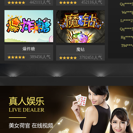
442111人气
452116人气
Wa***l
Li****2
Qq****
Hg****
T94***
Yu***9
爆炸糖
魔钻
Kj****5
389456人气
3792451人气
Bb***4
Gs***4
Yh****
Kg****
Ying**1
Hg****
Qq****
tu****5
Lhs****